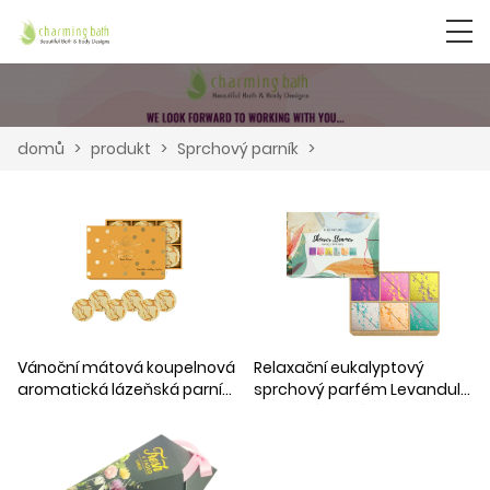
domů
>
produkt
>
Sprchový parník
>
Vánoční mátová koupelnová
Relaxační eukalyptový
aromatická lázeňská parní
sprchový parfém Levandule
bomba
Saunový parní hrnec