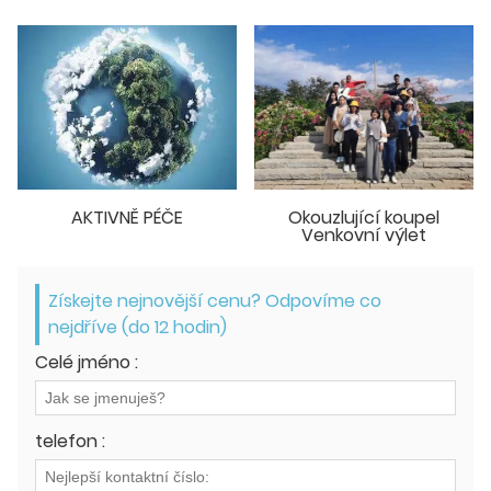
Okouzlující koupel
AKTIVNĚ PÉČE
Venkovní výlet
Získejte nejnovější cenu? Odpovíme co
nejdříve (do 12 hodin)
Celé jméno :
telefon :