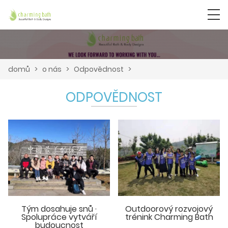
domů
>
o nás
>
Odpovědnost
>
ODPOVĚDNOST
Tým dosahuje snů ·
Outdoorový rozvojový
Spolupráce vytváří
trénink Charming Bath
budoucnost